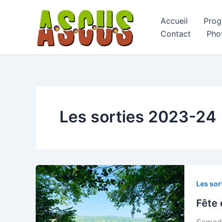
Aller
au
Accueil
Pro
contenu
Contact
Pho
Les sorties 2023-24
Les sor
Fête 
Samedi