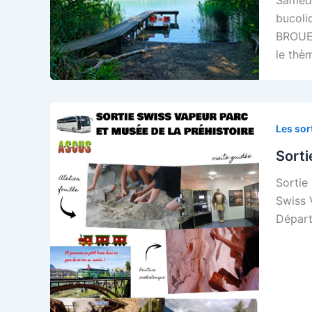
bucoli
BROUET
le thè
Les sor
Sorti
Sortie
Swiss 
Départ